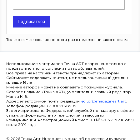
Подписаться
Только самые свежие новости раз в неделю, никакого спама
Использование материалов Точка ART разрешено только с
предварительного согласия правообладателей.
Все права на картинки и тексты принадлежат их авторам.
Сайт может содержать контент, не предназначенный для лиц
младше 16 лет.
Мнение авторов может не совпадать с позицией журнала.
Сетевое издание «Точка ART», учредитель и главный редактор
Малая К. В.
Адрес электронной почты редакции:
editor@magazineart.art
.
Телефон редакции: +7 901 976 85 95.
Зарегистрировано Федеральной службой по надзору в сфере
связи, информационных технологий и массовых
коммуникаций. Регистрационный номер ЭЛ № ФС 77-76316 от 19
июля 2019 года.
© 2026 Точка Арт. Интернет-журнал об искусстве и культуре.