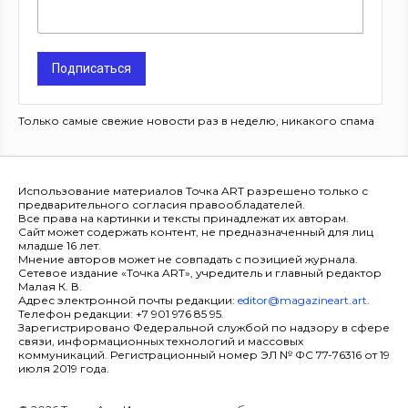
Подписаться
Только самые свежие новости раз в неделю, никакого спама
Использование материалов Точка ART разрешено только с
предварительного согласия правообладателей.
Все права на картинки и тексты принадлежат их авторам.
Сайт может содержать контент, не предназначенный для лиц
младше 16 лет.
Мнение авторов может не совпадать с позицией журнала.
Сетевое издание «Точка ART», учредитель и главный редактор
Малая К. В.
Адрес электронной почты редакции:
editor@magazineart.art
.
Телефон редакции: +7 901 976 85 95.
Зарегистрировано Федеральной службой по надзору в сфере
связи, информационных технологий и массовых
коммуникаций. Регистрационный номер ЭЛ № ФС 77-76316 от 19
июля 2019 года.