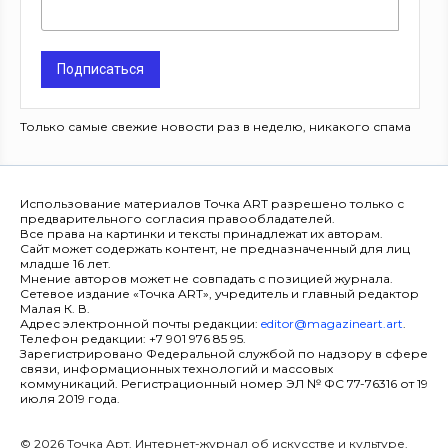
Подписаться
Только самые свежие новости раз в неделю, никакого спама
Использование материалов Точка ART разрешено только с
предварительного согласия правообладателей.
Все права на картинки и тексты принадлежат их авторам.
Сайт может содержать контент, не предназначенный для лиц
младше 16 лет.
Мнение авторов может не совпадать с позицией журнала.
Сетевое издание «Точка ART», учредитель и главный редактор
Малая К. В.
Адрес электронной почты редакции:
editor@magazineart.art
.
Телефон редакции: +7 901 976 85 95.
Зарегистрировано Федеральной службой по надзору в сфере
связи, информационных технологий и массовых
коммуникаций. Регистрационный номер ЭЛ № ФС 77-76316 от 19
июля 2019 года.
© 2026 Точка Арт. Интернет-журнал об искусстве и культуре.