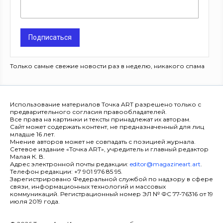
Подписаться
Только самые свежие новости раз в неделю, никакого спама
Использование материалов Точка ART разрешено только с
предварительного согласия правообладателей.
Все права на картинки и тексты принадлежат их авторам.
Сайт может содержать контент, не предназначенный для лиц
младше 16 лет.
Мнение авторов может не совпадать с позицией журнала.
Сетевое издание «Точка ART», учредитель и главный редактор
Малая К. В.
Адрес электронной почты редакции:
editor@magazineart.art
.
Телефон редакции: +7 901 976 85 95.
Зарегистрировано Федеральной службой по надзору в сфере
связи, информационных технологий и массовых
коммуникаций. Регистрационный номер ЭЛ № ФС 77-76316 от 19
июля 2019 года.