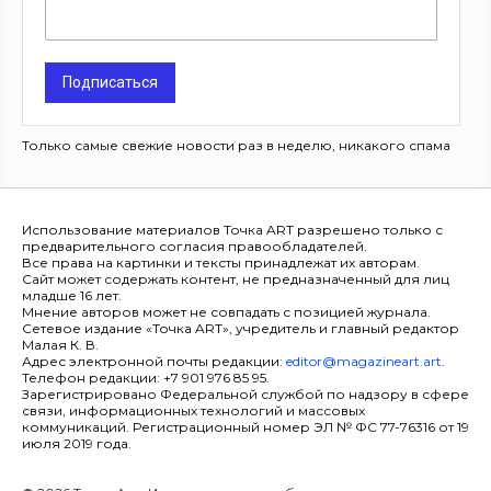
Подписаться
Только самые свежие новости раз в неделю, никакого спама
Использование материалов Точка ART разрешено только с
предварительного согласия правообладателей.
Все права на картинки и тексты принадлежат их авторам.
Сайт может содержать контент, не предназначенный для лиц
младше 16 лет.
Мнение авторов может не совпадать с позицией журнала.
Сетевое издание «Точка ART», учредитель и главный редактор
Малая К. В.
Адрес электронной почты редакции:
editor@magazineart.art
.
Телефон редакции: +7 901 976 85 95.
Зарегистрировано Федеральной службой по надзору в сфере
связи, информационных технологий и массовых
коммуникаций. Регистрационный номер ЭЛ № ФС 77-76316 от 19
июля 2019 года.