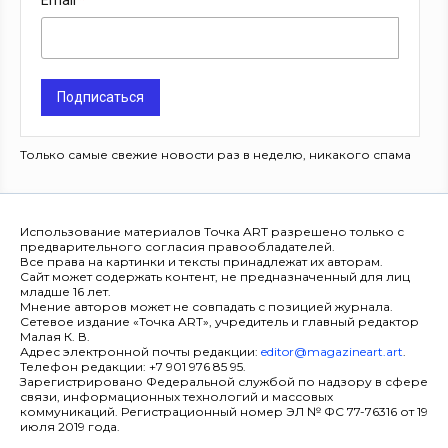
Email
Подписаться
Только самые свежие новости раз в неделю, никакого спама
Использование материалов Точка ART разрешено только с
предварительного согласия правообладателей.
Все права на картинки и тексты принадлежат их авторам.
Сайт может содержать контент, не предназначенный для лиц
младше 16 лет.
Мнение авторов может не совпадать с позицией журнала.
Сетевое издание «Точка ART», учредитель и главный редактор
Малая К. В.
Адрес электронной почты редакции:
editor@magazineart.art
.
Телефон редакции: +7 901 976 85 95.
Зарегистрировано Федеральной службой по надзору в сфере
связи, информационных технологий и массовых
коммуникаций. Регистрационный номер ЭЛ № ФС 77-76316 от 19
июля 2019 года.