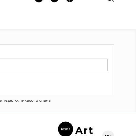
в неделю, никакого спама
Ar
t
ТОЧК
А