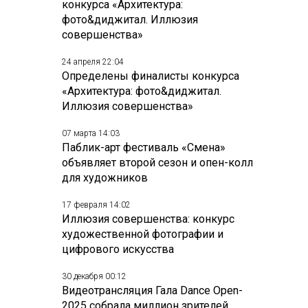
конкурса «Архитектура:
фото&диджитал. Иллюзия
совершенства»
24 апреля 22:04
Определены финалисты конкурса
«Архитектура: фото&диджитал.
Иллюзия совершенства»
07 марта 14:03
Паблик-арт фестиваль «Смена»
объявляет второй сезон и опен-колл
для художников
17 февраля 14:02
Иллюзия совершенства: конкурс
художественной фотографии и
цифрового искусства
30 декабря 00:12
Видеотрансляция Гала Dance Open-
2025 собрала миллион зрителей