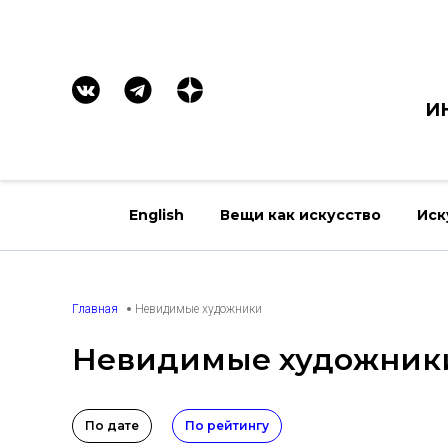
И
English
Вещи как искусство
Иск
Главная
Невидимые художники
Невидимые художник
По дате
По рейтингу