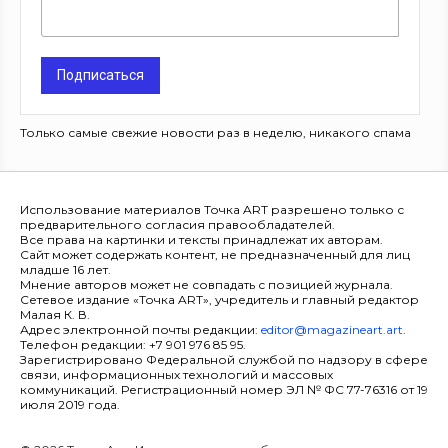
Подписаться
Только самые свежие новости раз в неделю, никакого спама
Использование материалов Точка ART разрешено только с
предварительного согласия правообладателей.
Все права на картинки и тексты принадлежат их авторам.
Сайт может содержать контент, не предназначенный для лиц
младше 16 лет.
Мнение авторов может не совпадать с позицией журнала.
Сетевое издание «Точка ART», учредитель и главный редактор
Малая К. В.
Адрес электронной почты редакции:
editor@magazineart.art
.
Телефон редакции: +7 901 976 85 95.
Зарегистрировано Федеральной службой по надзору в сфере
связи, информационных технологий и массовых
коммуникаций. Регистрационный номер ЭЛ № ФС 77-76316 от 19
июля 2019 года.