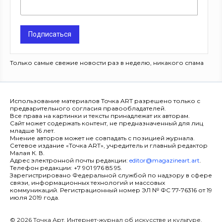
Подписаться
Только самые свежие новости раз в неделю, никакого спама
Использование материалов Точка ART разрешено только с
предварительного согласия правообладателей.
Все права на картинки и тексты принадлежат их авторам.
Сайт может содержать контент, не предназначенный для лиц
младше 16 лет.
Мнение авторов может не совпадать с позицией журнала.
Сетевое издание «Точка ART», учредитель и главный редактор
Малая К. В.
Адрес электронной почты редакции:
editor@magazineart.art
.
Телефон редакции: +7 901 976 85 95.
Зарегистрировано Федеральной службой по надзору в сфере
связи, информационных технологий и массовых
коммуникаций. Регистрационный номер ЭЛ № ФС 77-76316 от 19
июля 2019 года.
© 2026 Точка Арт. Интернет-журнал об искусстве и культуре.