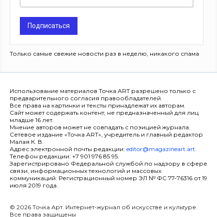
Подписаться
Только самые свежие новости раз в неделю, никакого спама
Использование материалов Точка ART разрешено только с
предварительного согласия правообладателей.
Все права на картинки и тексты принадлежат их авторам.
Сайт может содержать контент, не предназначенный для лиц
младше 16 лет.
Мнение авторов может не совпадать с позицией журнала.
Сетевое издание «Точка ART», учредитель и главный редактор
Малая К. В.
Адрес электронной почты редакции:
editor@magazineart.art
.
Телефон редакции: +7 901 976 85 95.
Зарегистрировано Федеральной службой по надзору в сфере
связи, информационных технологий и массовых
коммуникаций. Регистрационный номер ЭЛ № ФС 77-76316 от 19
июля 2019 года.
© 2026 Точка Арт. Интернет-журнал об искусстве и культуре.
Все права защищены