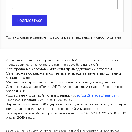
Подписаться
Только самые свежие новости раз в неделю, никакого спама
Использование материалов Точка ART разрешено только с
предварительного согласия правообладателей.
Все права на картинки и тексты принадлежат их авторам.
Сайт может содержать контент, не предназначенный для лиц
младше 16 лет.
Мнение авторов может не совпадать с позицией журнала.
Сетевое издание «Точка ART», учредитель и главный редактор
Малая К. В.
Адрес электронной почты редакции:
editor@magazineart.art
.
Телефон редакции: +7 901 976 85 95.
Зарегистрировано Федеральной службой по надзору в сфере
связи, информационных технологий и массовых
коммуникаций. Регистрационный номер ЭЛ № ФС 77-76316 от 19
июля 2019 года.
© 2026 Точка Арт. Интернет-журнал об искусстве и культуре.