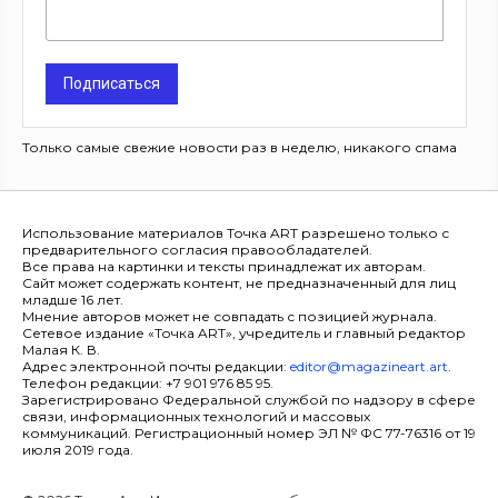
Подписаться
Только самые свежие новости раз в неделю, никакого спама
Использование материалов Точка ART разрешено только с
предварительного согласия правообладателей.
Все права на картинки и тексты принадлежат их авторам.
Сайт может содержать контент, не предназначенный для лиц
младше 16 лет.
Мнение авторов может не совпадать с позицией журнала.
Сетевое издание «Точка ART», учредитель и главный редактор
Малая К. В.
Адрес электронной почты редакции:
editor@magazineart.art
.
Телефон редакции: +7 901 976 85 95.
Зарегистрировано Федеральной службой по надзору в сфере
связи, информационных технологий и массовых
коммуникаций. Регистрационный номер ЭЛ № ФС 77-76316 от 19
июля 2019 года.