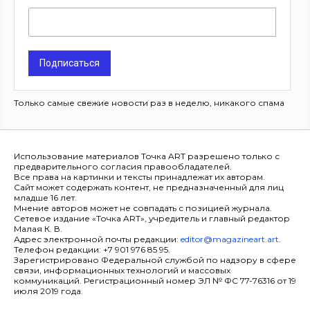
Подписаться
Только самые свежие новости раз в неделю, никакого спама
Использование материалов Точка ART разрешено только с
предварительного согласия правообладателей.
Все права на картинки и тексты принадлежат их авторам.
Сайт может содержать контент, не предназначенный для лиц
младше 16 лет.
Мнение авторов может не совпадать с позицией журнала.
Сетевое издание «Точка ART», учредитель и главный редактор
Малая К. В.
Адрес электронной почты редакции:
editor@magazineart.art
.
Телефон редакции: +7 901 976 85 95.
Зарегистрировано Федеральной службой по надзору в сфере
связи, информационных технологий и массовых
коммуникаций. Регистрационный номер ЭЛ № ФС 77-76316 от 19
июля 2019 года.