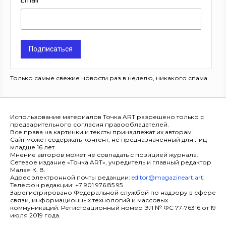
Email
Подписаться
Только самые свежие новости раз в неделю, никакого спама
Использование материалов Точка ART разрешено только с
предварительного согласия правообладателей.
Все права на картинки и тексты принадлежат их авторам.
Сайт может содержать контент, не предназначенный для лиц
младше 16 лет.
Мнение авторов может не совпадать с позицией журнала.
Сетевое издание «Точка ART», учредитель и главный редактор
Малая К. В.
Адрес электронной почты редакции:
editor@magazineart.art
.
Телефон редакции: +7 901 976 85 95.
Зарегистрировано Федеральной службой по надзору в сфере
связи, информационных технологий и массовых
коммуникаций. Регистрационный номер ЭЛ № ФС 77-76316 от 19
июля 2019 года.