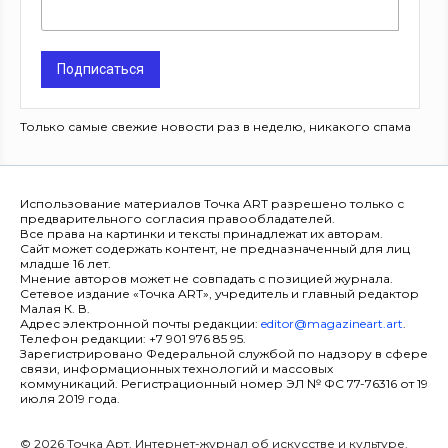
Подписаться
Только самые свежие новости раз в неделю, никакого спама
Использование материалов Точка ART разрешено только с
предварительного согласия правообладателей.
Все права на картинки и тексты принадлежат их авторам.
Сайт может содержать контент, не предназначенный для лиц
младше 16 лет.
Мнение авторов может не совпадать с позицией журнала.
Сетевое издание «Точка ART», учредитель и главный редактор
Малая К. В.
Адрес электронной почты редакции:
editor@magazineart.art
.
Телефон редакции: +7 901 976 85 95.
Зарегистрировано Федеральной службой по надзору в сфере
связи, информационных технологий и массовых
коммуникаций. Регистрационный номер ЭЛ № ФС 77-76316 от 19
июля 2019 года.
© 2026 Точка Арт. Интернет-журнал об искусстве и культуре.