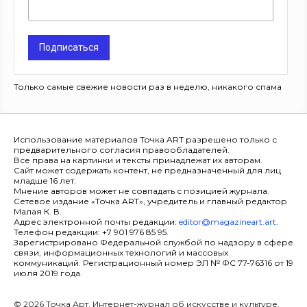
Подписаться
Только самые свежие новости раз в неделю, никакого спама
Использование материалов Точка ART разрешено только с
предварительного согласия правообладателей.
Все права на картинки и тексты принадлежат их авторам.
Сайт может содержать контент, не предназначенный для лиц
младше 16 лет.
Мнение авторов может не совпадать с позицией журнала.
Сетевое издание «Точка ART», учредитель и главный редактор
Малая К. В.
Адрес электронной почты редакции:
editor@magazineart.art
.
Телефон редакции: +7 901 976 85 95.
Зарегистрировано Федеральной службой по надзору в сфере
связи, информационных технологий и массовых
коммуникаций. Регистрационный номер ЭЛ № ФС 77-76316 от 19
июля 2019 года.
© 2026 Точка Арт. Интернет-журнал об искусстве и культуре.