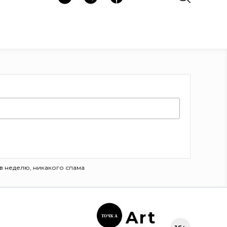
в неделю, никакого спама
Ar
t
ТОЧК
А