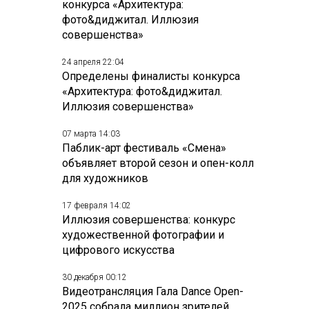
конкурса «Архитектура:
фото&диджитал. Иллюзия
совершенства»
24 апреля 22:04
Определены финалисты конкурса
«Архитектура: фото&диджитал.
Иллюзия совершенства»
07 марта 14:03
Паблик-арт фестиваль «Смена»
объявляет второй сезон и опен-колл
для художников
17 февраля 14:02
Иллюзия совершенства: конкурс
художественной фотографии и
цифрового искусства
30 декабря 00:12
Видеотрансляция Гала Dance Open-
2025 собрала миллион зрителей