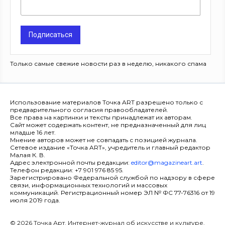
Подписаться
Только самые свежие новости раз в неделю, никакого спама
Использование материалов Точка ART разрешено только с
предварительного согласия правообладателей.
Все права на картинки и тексты принадлежат их авторам.
Сайт может содержать контент, не предназначенный для лиц
младше 16 лет.
Мнение авторов может не совпадать с позицией журнала.
Сетевое издание «Точка ART», учредитель и главный редактор
Малая К. В.
Адрес электронной почты редакции:
editor@magazineart.art
.
Телефон редакции: +7 901 976 85 95.
Зарегистрировано Федеральной службой по надзору в сфере
связи, информационных технологий и массовых
коммуникаций. Регистрационный номер ЭЛ № ФС 77-76316 от 19
июля 2019 года.
© 2026 Точка Арт. Интернет-журнал об искусстве и культуре.