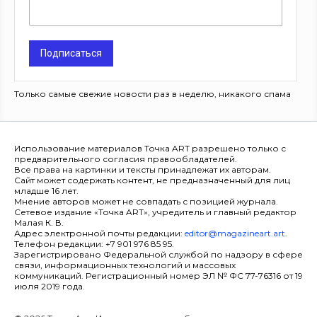
Подписаться
Только самые свежие новости раз в неделю, никакого спама
Использование материалов Точка ART разрешено только с
предварительного согласия правообладателей.
Все права на картинки и тексты принадлежат их авторам.
Сайт может содержать контент, не предназначенный для лиц
младше 16 лет.
Мнение авторов может не совпадать с позицией журнала.
Сетевое издание «Точка ART», учредитель и главный редактор
Малая К. В.
Адрес электронной почты редакции:
editor@magazineart.art
.
Телефон редакции: +7 901 976 85 95.
Зарегистрировано Федеральной службой по надзору в сфере
связи, информационных технологий и массовых
коммуникаций. Регистрационный номер ЭЛ № ФС 77-76316 от 19
июля 2019 года.