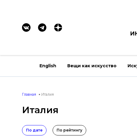
И
English
Вещи как искусство
Иск
Главная
Италия
Италия
По дате
По рейтингу