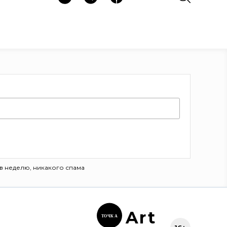
в неделю, никакого спама
Ar
t
ТОЧК
А