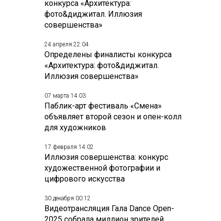
конкурса «Архитектура:
фото&диджитал. Иллюзия
совершенства»
24 апреля 22:04
Определены финалисты конкурса
«Архитектура: фото&диджитал.
Иллюзия совершенства»
07 марта 14:03
Паблик-арт фестиваль «Смена»
объявляет второй сезон и опен-колл
для художников
17 февраля 14:02
Иллюзия совершенства: конкурс
художественной фотографии и
цифрового искусства
30 декабря 00:12
Видеотрансляция Гала Dance Open-
2025 собрала миллион зрителей