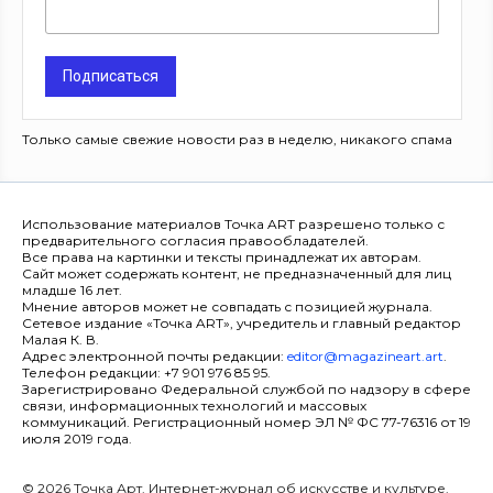
Подписаться
Только самые свежие новости раз в неделю, никакого спама
Использование материалов Точка ART разрешено только с
предварительного согласия правообладателей.
Все права на картинки и тексты принадлежат их авторам.
Сайт может содержать контент, не предназначенный для лиц
младше 16 лет.
Мнение авторов может не совпадать с позицией журнала.
Сетевое издание «Точка ART», учредитель и главный редактор
Малая К. В.
Адрес электронной почты редакции:
editor@magazineart.art
.
Телефон редакции: +7 901 976 85 95.
Зарегистрировано Федеральной службой по надзору в сфере
связи, информационных технологий и массовых
коммуникаций. Регистрационный номер ЭЛ № ФС 77-76316 от 19
июля 2019 года.
© 2026 Точка Арт. Интернет-журнал об искусстве и культуре.