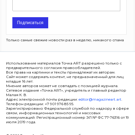
Подписаться
Только самые свежие новости раз в неделю, никакого спама
Использование материалов Точка ART разрешено только с
предварительного согласия правообладателей.
Все права на картинки и тексты принадлежат их авторам.
Сайт может содержать контент, не предназначенный для лиц
младше 16 лет.
Мнение авторов может не совпадать с позицией журнала.
Сетевое издание «Точка ART», учредитель и главный редактор
Малая К. В.
Адрес электронной почты редакции:
editor@magazineart.art
.
Телефон редакции: +7 901 976 85 95.
Зарегистрировано Федеральной службой по надзору в сфере
связи, информационных технологий и массовых
коммуникаций. Регистрационный номер ЭЛ № ФС 77-76316 от 19
июля 2019 года.