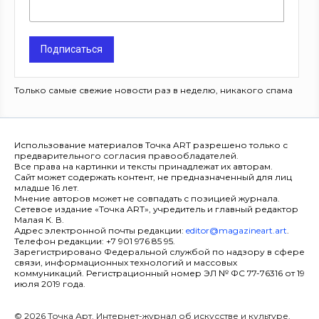
Подписаться
Только самые свежие новости раз в неделю, никакого спама
Использование материалов Точка ART разрешено только с
предварительного согласия правообладателей.
Все права на картинки и тексты принадлежат их авторам.
Сайт может содержать контент, не предназначенный для лиц
младше 16 лет.
Мнение авторов может не совпадать с позицией журнала.
Сетевое издание «Точка ART», учредитель и главный редактор
Малая К. В.
Адрес электронной почты редакции:
editor@magazineart.art
.
Телефон редакции: +7 901 976 85 95.
Зарегистрировано Федеральной службой по надзору в сфере
связи, информационных технологий и массовых
коммуникаций. Регистрационный номер ЭЛ № ФС 77-76316 от 19
июля 2019 года.
© 2026 Точка Арт. Интернет-журнал об искусстве и культуре.