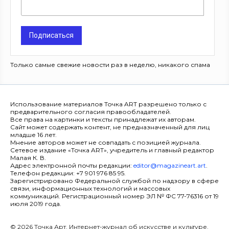
Подписаться
Только самые свежие новости раз в неделю, никакого спама
Использование материалов Точка ART разрешено только с
предварительного согласия правообладателей.
Все права на картинки и тексты принадлежат их авторам.
Сайт может содержать контент, не предназначенный для лиц
младше 16 лет.
Мнение авторов может не совпадать с позицией журнала.
Сетевое издание «Точка ART», учредитель и главный редактор
Малая К. В.
Адрес электронной почты редакции:
editor@magazineart.art
.
Телефон редакции: +7 901 976 85 95.
Зарегистрировано Федеральной службой по надзору в сфере
связи, информационных технологий и массовых
коммуникаций. Регистрационный номер ЭЛ № ФС 77-76316 от 19
июля 2019 года.
© 2026 Точка Арт. Интернет-журнал об искусстве и культуре.