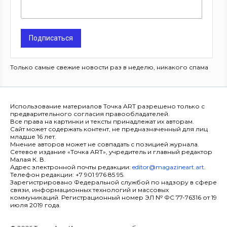
Подписаться
Только самые свежие новости раз в неделю, никакого спама
Использование материалов Точка ART разрешено только с
предварительного согласия правообладателей.
Все права на картинки и тексты принадлежат их авторам.
Сайт может содержать контент, не предназначенный для лиц
младше 16 лет.
Мнение авторов может не совпадать с позицией журнала.
Сетевое издание «Точка ART», учредитель и главный редактор
Малая К. В.
Адрес электронной почты редакции:
editor@magazineart.art
.
Телефон редакции: +7 901 976 85 95.
Зарегистрировано Федеральной службой по надзору в сфере
связи, информационных технологий и массовых
коммуникаций. Регистрационный номер ЭЛ № ФС 77-76316 от 19
июля 2019 года.