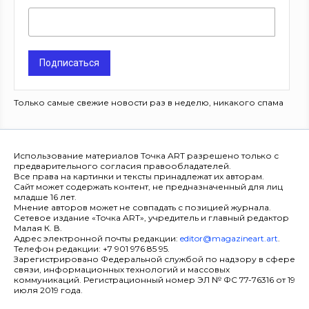
Подписаться
Только самые свежие новости раз в неделю, никакого спама
Использование материалов Точка ART разрешено только с
предварительного согласия правообладателей.
Все права на картинки и тексты принадлежат их авторам.
Сайт может содержать контент, не предназначенный для лиц
младше 16 лет.
Мнение авторов может не совпадать с позицией журнала.
Сетевое издание «Точка ART», учредитель и главный редактор
Малая К. В.
Адрес электронной почты редакции:
editor@magazineart.art
.
Телефон редакции: +7 901 976 85 95.
Зарегистрировано Федеральной службой по надзору в сфере
связи, информационных технологий и массовых
коммуникаций. Регистрационный номер ЭЛ № ФС 77-76316 от 19
июля 2019 года.