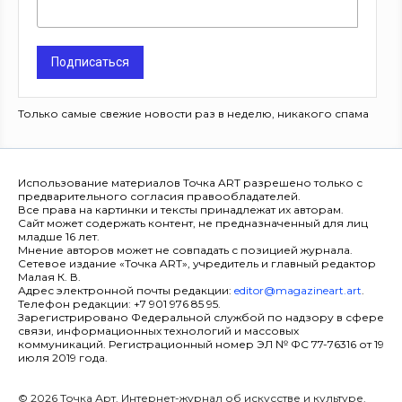
Подписаться
Только самые свежие новости раз в неделю, никакого спама
Использование материалов Точка ART разрешено только с
предварительного согласия правообладателей.
Все права на картинки и тексты принадлежат их авторам.
Сайт может содержать контент, не предназначенный для лиц
младше 16 лет.
Мнение авторов может не совпадать с позицией журнала.
Сетевое издание «Точка ART», учредитель и главный редактор
Малая К. В.
Адрес электронной почты редакции:
editor@magazineart.art
.
Телефон редакции: +7 901 976 85 95.
Зарегистрировано Федеральной службой по надзору в сфере
связи, информационных технологий и массовых
коммуникаций. Регистрационный номер ЭЛ № ФС 77-76316 от 19
июля 2019 года.
© 2026 Точка Арт. Интернет-журнал об искусстве и культуре.