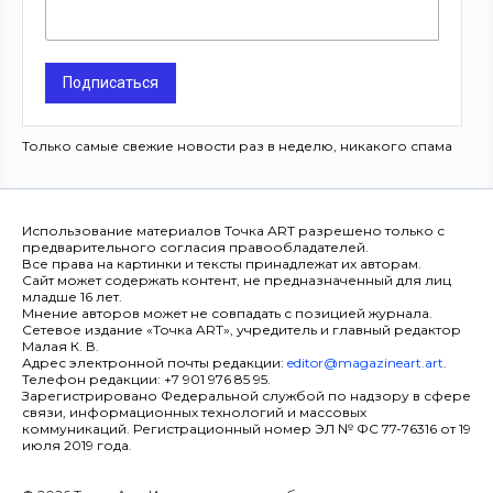
Подписаться
Только самые свежие новости раз в неделю, никакого спама
Использование материалов Точка ART разрешено только с
предварительного согласия правообладателей.
Все права на картинки и тексты принадлежат их авторам.
Сайт может содержать контент, не предназначенный для лиц
младше 16 лет.
Мнение авторов может не совпадать с позицией журнала.
Сетевое издание «Точка ART», учредитель и главный редактор
Малая К. В.
Адрес электронной почты редакции:
editor@magazineart.art
.
Телефон редакции: +7 901 976 85 95.
Зарегистрировано Федеральной службой по надзору в сфере
связи, информационных технологий и массовых
коммуникаций. Регистрационный номер ЭЛ № ФС 77-76316 от 19
июля 2019 года.