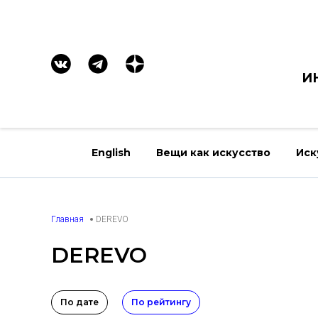
И
English
Вещи как искусство
Иск
Главная
DEREVO
DEREVO
По дате
По рейтингу