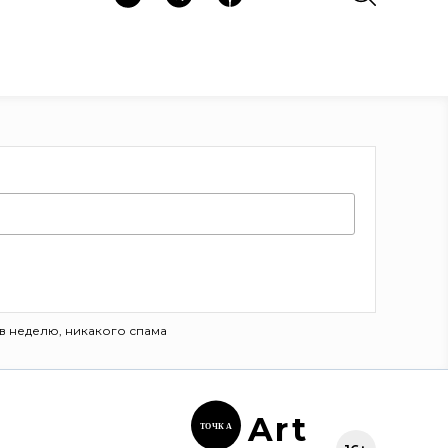
в неделю, никакого спама
Ar
t
ТОЧК
А