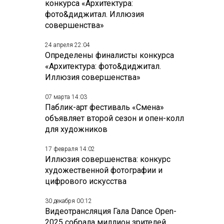
конкурса «Архитектура:
фото&диджитал. Иллюзия
совершенства»
24 апреля 22:04
Определены финалисты конкурса
«Архитектура: фото&диджитал.
Иллюзия совершенства»
07 марта 14:03
Паблик-арт фестиваль «Смена»
объявляет второй сезон и опен-колл
для художников
17 февраля 14:02
Иллюзия совершенства: конкурс
художественной фотографии и
цифрового искусства
30 декабря 00:12
Видеотрансляция Гала Dance Open-
2025 собрала миллион зрителей