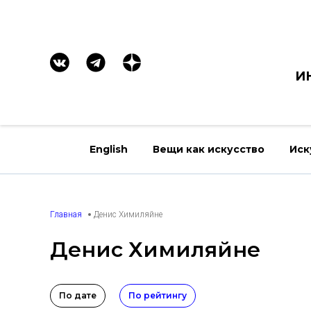
И
English
Вещи как искусство
Иск
Главная
Денис Химиляйне
Денис Химиляйне
По дате
По рейтингу