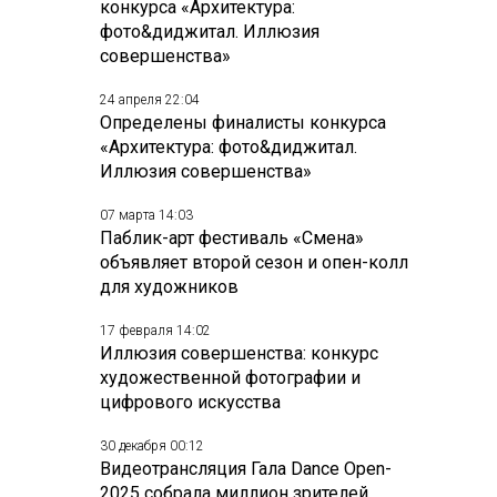
конкурса «Архитектура:
фото&диджитал. Иллюзия
совершенства»
24 апреля 22:04
Определены финалисты конкурса
«Архитектура: фото&диджитал.
Иллюзия совершенства»
07 марта 14:03
Паблик-арт фестиваль «Смена»
объявляет второй сезон и опен-колл
для художников
17 февраля 14:02
Иллюзия совершенства: конкурс
художественной фотографии и
цифрового искусства
30 декабря 00:12
Видеотрансляция Гала Dance Open-
2025 собрала миллион зрителей