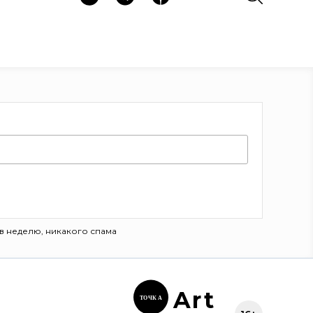
в неделю, никакого спама
Ar
t
ТОЧК
А