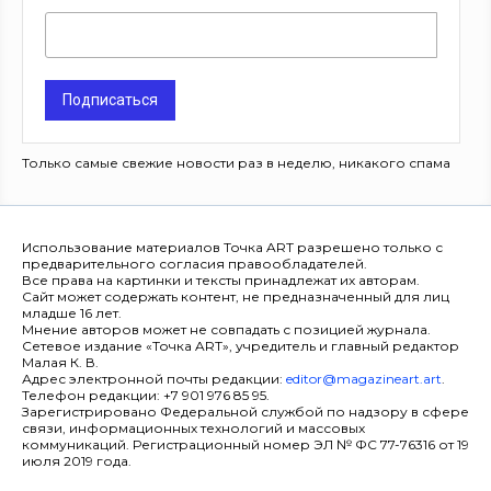
Подписаться
Только самые свежие новости раз в неделю, никакого спама
Использование материалов Точка ART разрешено только с
предварительного согласия правообладателей.
Все права на картинки и тексты принадлежат их авторам.
Сайт может содержать контент, не предназначенный для лиц
младше 16 лет.
Мнение авторов может не совпадать с позицией журнала.
Сетевое издание «Точка ART», учредитель и главный редактор
Малая К. В.
Адрес электронной почты редакции:
editor@magazineart.art
.
Телефон редакции: +7 901 976 85 95.
Зарегистрировано Федеральной службой по надзору в сфере
связи, информационных технологий и массовых
коммуникаций. Регистрационный номер ЭЛ № ФС 77-76316 от 19
июля 2019 года.