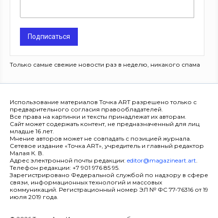
Подписаться
Только самые свежие новости раз в неделю, никакого спама
Использование материалов Точка ART разрешено только с
предварительного согласия правообладателей.
Все права на картинки и тексты принадлежат их авторам.
Сайт может содержать контент, не предназначенный для лиц
младше 16 лет.
Мнение авторов может не совпадать с позицией журнала.
Сетевое издание «Точка ART», учредитель и главный редактор
Малая К. В.
Адрес электронной почты редакции:
editor@magazineart.art
.
Телефон редакции: +7 901 976 85 95.
Зарегистрировано Федеральной службой по надзору в сфере
связи, информационных технологий и массовых
коммуникаций. Регистрационный номер ЭЛ № ФС 77-76316 от 19
июля 2019 года.