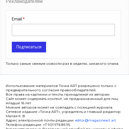
Рекламодателям
Email
Подписаться
Только самые свежие новости раз в неделю, никакого спама
Использование материалов Точка ART разрешено только с
предварительного согласия правообладателей.
Все права на картинки и тексты принадлежат их авторам.
Сайт может содержать контент, не предназначенный для лиц
младше 16 лет.
Мнение авторов может не совпадать с позицией журнала.
Сетевое издание «Точка ART», учредитель и главный редактор
Малая К. В.
Адрес электронной почты редакции:
editor@magazineart.art
.
Телефон редакции: +7 901 976 85 95.
Зарегистрировано Федеральной службой по надзору в сфере