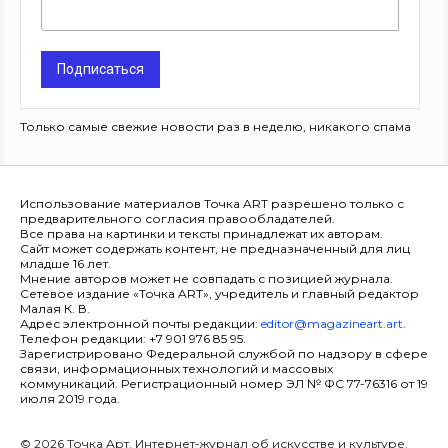
Подписаться
Только самые свежие новости раз в неделю, никакого спама
Использование материалов Точка ART разрешено только с
предварительного согласия правообладателей.
Все права на картинки и тексты принадлежат их авторам.
Сайт может содержать контент, не предназначенный для лиц
младше 16 лет.
Мнение авторов может не совпадать с позицией журнала.
Сетевое издание «Точка ART», учредитель и главный редактор
Малая К. В.
Адрес электронной почты редакции:
editor@magazineart.art
.
Телефон редакции: +7 901 976 85 95.
Зарегистрировано Федеральной службой по надзору в сфере
связи, информационных технологий и массовых
коммуникаций. Регистрационный номер ЭЛ № ФС 77-76316 от 19
июля 2019 года.
© 2026 Точка Арт. Интернет-журнал об искусстве и культуре.