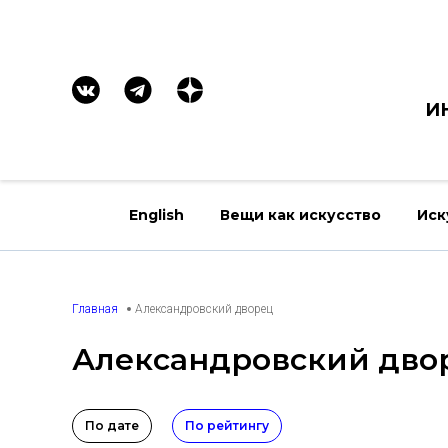
И
English
Вещи как искусство
Иск
Главная
Александровский дворец
Александровский дво
По дате
По рейтингу