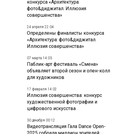
конкурса «Архитектура:
фото&диджитал. Иллюзия
совершенства»
24 апреля 22:04
Определены финалисты конкурса
«Архитектура: фото&диджитал.
Иллюзия совершенства»
07 марта 14:03
Паблик-арт фестиваль «Смена»
объявляет второй сезон и опен-колл
для художников
17 февраля 14:02
Иллюзия совершенства: конкурс
художественной фотографии и
цифрового искусства
30 декабря 00:12
Видеотрансляция Гала Dance Open-
2025 собрала миллион зрителей