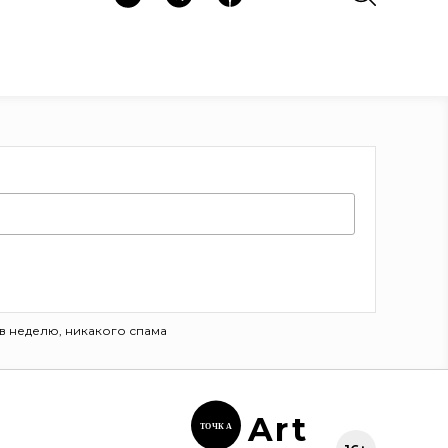
в неделю, никакого спама
Ar
t
ТОЧК
А