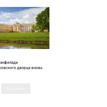
 анфилада
ровского дворца вновь
Еще записи