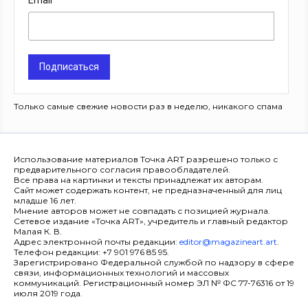
Email
Подписаться
Только самые свежие новости раз в неделю, никакого спама
Использование материалов Точка ART разрешено только с
предварительного согласия правообладателей.
Все права на картинки и тексты принадлежат их авторам.
Сайт может содержать контент, не предназначенный для лиц
младше 16 лет.
Мнение авторов может не совпадать с позицией журнала.
Сетевое издание «Точка ART», учредитель и главный редактор
Малая К. В.
Адрес электронной почты редакции:
editor@magazineart.art
.
Телефон редакции: +7 901 976 85 95.
Зарегистрировано Федеральной службой по надзору в сфере
связи, информационных технологий и массовых
коммуникаций. Регистрационный номер ЭЛ № ФС 77-76316 от 19
июля 2019 года.