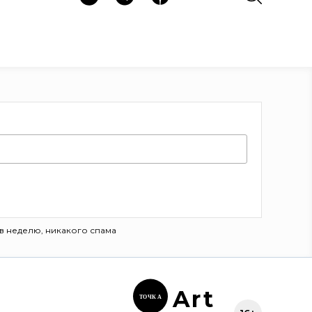
в неделю, никакого спама
Ar
t
ТОЧК
А