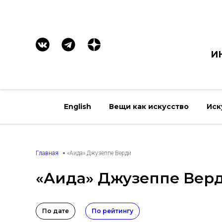
И
English
Вещи как искусство
Иск
Главная
«Аида» Джузеппе Верди
«Аида» Джузеппе Вер
По дате
По рейтингу