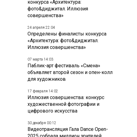
конкурса «Архитектура:
фото&диджитал. Иллюзия
совершенства»
24 апреля 22:04
Определены финалисты конкурса
«Архитектура: фото&диджитал.
Иллюзия совершенства»
07 марта 14:03
Паблик-арт фестиваль «Смена»
объявляет второй сезон и опен-колл
для художников
17 февраля 14:02
Иллюзия совершенства: конкурс
художественной фотографии и
цифрового искусства
30 декабря 00:12
Видеотрансляция Гала Dance Open-
2025 собрала миллион зрителей