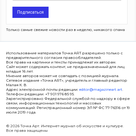
Подписаться
Только самые свежие новости раз в неделю, никакого спама
Использование материалов Точка ART разрешено только с
предварительного согласия правообладателей.
Все права на картинки и тексты принадлежат их авторам.
Сайт может содержать контент, не предназначенный для лиц
младше 16 лет.
Мнение авторов может не совпадать с позицией журнала.
Сетевое издание «Точка ART», учредитель и главный редактор
Малая К. В.
Адрес электронной почты редакции:
editor@magazineart.art
.
Телефон редакции: +7 901 976 85 95.
Зарегистрировано Федеральной службой по надзору в сфере
связи, информационных технологий и массовых
коммуникаций. Регистрационный номер ЭЛ № ФС 77-76316 от 19
июля 2019 года.
© 2026 Точка Арт. Интернет-журнал об искусстве и культуре.
Все права защищены