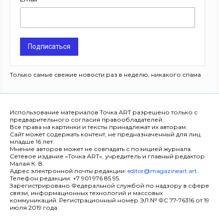
Подписаться
Только самые свежие новости раз в неделю, никакого спама
Использование материалов Точка ART разрешено только с
предварительного согласия правообладателей.
Все права на картинки и тексты принадлежат их авторам.
Сайт может содержать контент, не предназначенный для лиц
младше 16 лет.
Мнение авторов может не совпадать с позицией журнала.
Сетевое издание «Точка ART», учредитель и главный редактор
Малая К. В.
Адрес электронной почты редакции:
editor@magazineart.art
.
Телефон редакции: +7 901 976 85 95.
Зарегистрировано Федеральной службой по надзору в сфере
связи, информационных технологий и массовых
коммуникаций. Регистрационный номер ЭЛ № ФС 77-76316 от 19
июля 2019 года.