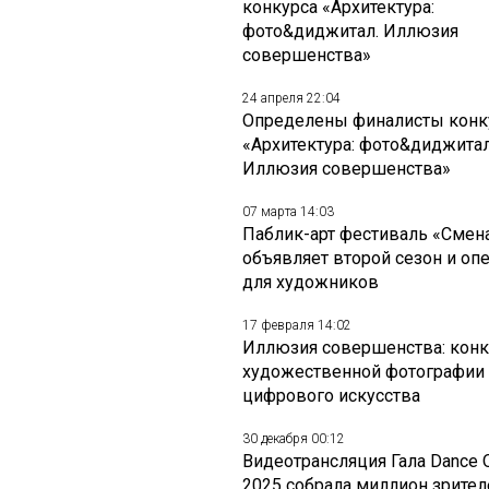
конкурса «Архитектура:
фото&диджитал. Иллюзия
совершенства»
24 апреля 22:04
Определены финалисты конк
«Архитектура: фото&диджитал
Иллюзия совершенства»
07 марта 14:03
Паблик-арт фестиваль «Смен
объявляет второй сезон и оп
для художников
17 февраля 14:02
Иллюзия совершенства: конк
художественной фотографии
цифрового искусства
30 декабря 00:12
Видеотрансляция Гала Dance 
2025 собрала миллион зрител