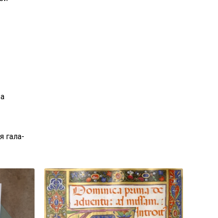
 а
я гала-