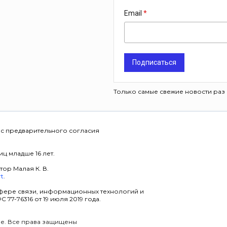
Email
Подписаться
Только самые свежие новости раз 
 с предварительного согласия
ц младше 16 лет.
тор Малая К. В.
rt
.
фере связи, информационных технологий и
7-76316 от 19 июля 2019 года.
уре. Все права защищены