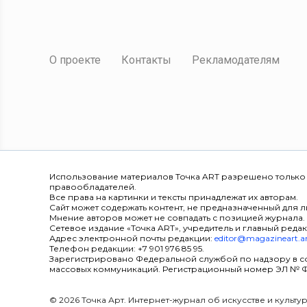
О проекте
Контакты
Рекламодателям
Использование материалов Точка ART разрешено только
правообладателей.
Все права на картинки и тексты принадлежат их авторам.
Сайт может содержать контент, не предназначенный для ли
Мнение авторов может не совпадать с позицией журнала.
Сетевое издание «Точка ART», учредитель и главный редак
Адрес электронной почты редакции:
editor@magazineart.a
Телефон редакции: +7 901 976 85 95.
Зарегистрировано Федеральной службой по надзору в с
массовых коммуникаций. Регистрационный номер ЭЛ № ФС 7
© 2026 Точка Арт. Интернет-журнал об искусстве и культ