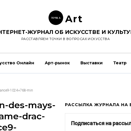
Ar
t
ТОЧК
А
НТЕРНЕТ-ЖУРНАЛ ОБ ИСКУССТВЕ И КУЛЬТУ
РАССТАВЛЯЕМ ТОЧКИ В ВОПРОСАХ ИСКУССТВА
усство Онлайн
Арт-рынок
Выставки
Театр
-france9-1024×768-min
on-des-mays-
РАССЫЛКА ЖУРНАЛА НА E
dame-drac-
Подписаться на рассы
ce9-