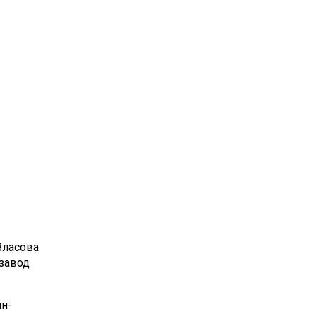
Власова
нзавод
н-