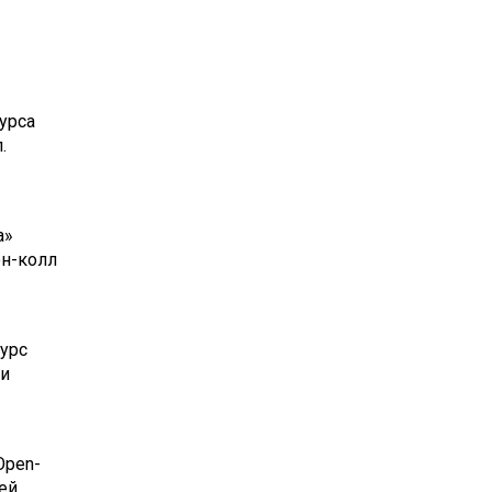
урса
.
а»
ен-колл
урс
 и
Open-
ей