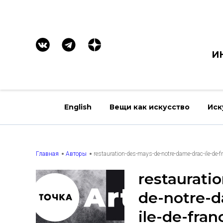
И
English
Вещи как искусство
Иск
Главная
Авторы
restauration-des-mays-de-notre-dame-drac-ile-de
restaurati
de-notre-
ile-de-fran