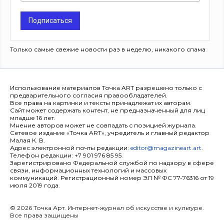
Подписаться
Только самые свежие новости раз в неделю, никакого спама
Использование материалов Точка ART разрешено только с
предварительного согласия правообладателей.
Все права на картинки и тексты принадлежат их авторам.
Сайт может содержать контент, не предназначенный для лиц
младше 16 лет.
Мнение авторов может не совпадать с позицией журнала.
Сетевое издание «Точка ART», учредитель и главный редактор
Малая К. В.
Адрес электронной почты редакции:
editor@magazineart.art
.
Телефон редакции: +7 901 976 85 95.
Зарегистрировано Федеральной службой по надзору в сфере
связи, информационных технологий и массовых
коммуникаций. Регистрационный номер ЭЛ № ФС 77-76316 от 19
июля 2019 года.
© 2026 Точка Арт. Интернет-журнал об искусстве и культуре.
Все права защищены