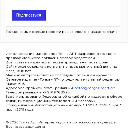
Подписаться
Только самые свежие новости раз в неделю, никакого спама
Использование материалов Точка ART разрешено только с
предварительного согласия правообладателей.
Все права на картинки и тексты принадлежат их авторам.
Сайт может содержать контент, не предназначенный для лиц
младше 16 лет.
Мнение авторов может не совпадать с позицией журнала.
Сетевое издание «Точка ART», учредитель и главный редактор
Малая К. В.
Адрес электронной почты редакции:
editor@magazineart.art
.
Телефон редакции: +7 901 976 85 95.
Зарегистрировано Федеральной службой по надзору в сфере
связи, информационных технологий и массовых
коммуникаций. Регистрационный номер ЭЛ № ФС 77-76316 от 19
июля 2019 года.
© 2026 Точка Арт. Интернет-журнал об искусстве и культуре.
Все права защищены