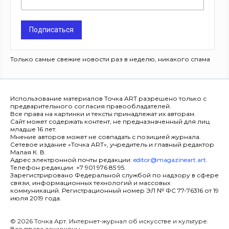
Подписаться
Только самые свежие новости раз в неделю, никакого спама
Использование материалов Точка ART разрешено только с
предварительного согласия правообладателей.
Все права на картинки и тексты принадлежат их авторам.
Сайт может содержать контент, не предназначенный для лиц
младше 16 лет.
Мнение авторов может не совпадать с позицией журнала.
Сетевое издание «Точка ART», учредитель и главный редактор
Малая К. В.
Адрес электронной почты редакции:
editor@magazineart.art
.
Телефон редакции: +7 901 976 85 95.
Зарегистрировано Федеральной службой по надзору в сфере
связи, информационных технологий и массовых
коммуникаций. Регистрационный номер ЭЛ № ФС 77-76316 от 19
июля 2019 года.
© 2026 Точка Арт. Интернет-журнал об искусстве и культуре.
Все права защищены