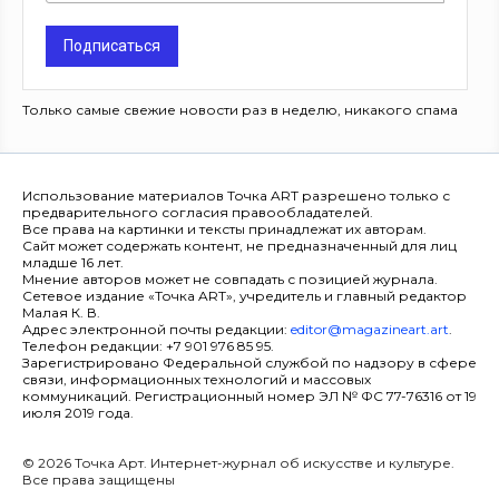
Подписаться
Только самые свежие новости раз в неделю, никакого спама
Использование материалов Точка ART разрешено только с
предварительного согласия правообладателей.
Все права на картинки и тексты принадлежат их авторам.
Сайт может содержать контент, не предназначенный для лиц
младше 16 лет.
Мнение авторов может не совпадать с позицией журнала.
Сетевое издание «Точка ART», учредитель и главный редактор
Малая К. В.
Адрес электронной почты редакции:
editor@magazineart.art
.
Телефон редакции: +7 901 976 85 95.
Зарегистрировано Федеральной службой по надзору в сфере
связи, информационных технологий и массовых
коммуникаций. Регистрационный номер ЭЛ № ФС 77-76316 от 19
июля 2019 года.
© 2026 Точка Арт. Интернет-журнал об искусстве и культуре.
Все права защищены