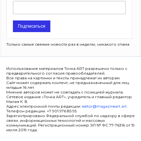
Подписаться
Только самые свежие новости раз в неделю, никакого спама
Использование материалов Точка ART разрешено только с
предварительного согласия правообладателей.
Все права на картинки и тексты принадлежат их авторам.
Сайт может содержать контент, не предназначенный для лиц
младше 16 лет.
Мнение авторов может не совпадать с позицией журнала.
Сетевое издание «Точка ART», учредитель и главный редактор
Малая К. В.
Адрес электронной почты редакции:
editor@magazineart.art
.
Телефон редакции: +7 901 976 85 95.
Зарегистрировано Федеральной службой по надзору в сфере
связи, информационных технологий и массовых
коммуникаций. Регистрационный номер ЭЛ № ФС 77-76316 от 19
июля 2019 года.