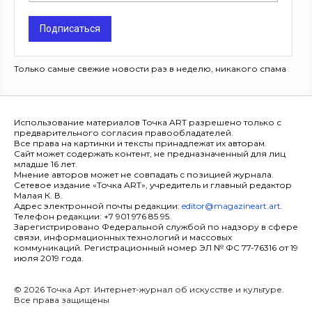
Подписаться
Только самые свежие новости раз в неделю, никакого спама
Использование материалов Точка ART разрешено только с
предварительного согласия правообладателей.
Все права на картинки и тексты принадлежат их авторам.
Сайт может содержать контент, не предназначенный для лиц
младше 16 лет.
Мнение авторов может не совпадать с позицией журнала.
Сетевое издание «Точка ART», учредитель и главный редактор
Малая К. В.
Адрес электронной почты редакции:
editor@magazineart.art
.
Телефон редакции: +7 901 976 85 95.
Зарегистрировано Федеральной службой по надзору в сфере
связи, информационных технологий и массовых
коммуникаций. Регистрационный номер ЭЛ № ФС 77-76316 от 19
июля 2019 года.
© 2026 Точка Арт. Интернет-журнал об искусстве и культуре.
Все права защищены