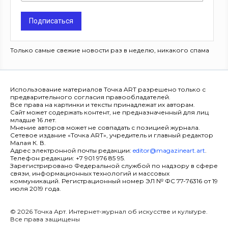
Подписаться
Только самые свежие новости раз в неделю, никакого спама
Использование материалов Точка ART разрешено только с
предварительного согласия правообладателей.
Все права на картинки и тексты принадлежат их авторам.
Сайт может содержать контент, не предназначенный для лиц
младше 16 лет.
Мнение авторов может не совпадать с позицией журнала.
Сетевое издание «Точка ART», учредитель и главный редактор
Малая К. В.
Адрес электронной почты редакции:
editor@magazineart.art
.
Телефон редакции: +7 901 976 85 95.
Зарегистрировано Федеральной службой по надзору в сфере
связи, информационных технологий и массовых
коммуникаций. Регистрационный номер ЭЛ № ФС 77-76316 от 19
июля 2019 года.
© 2026 Точка Арт. Интернет-журнал об искусстве и культуре.
Все права защищены