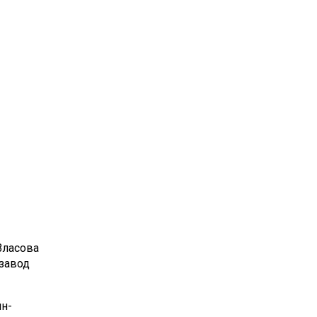
Власова
нзавод
н-