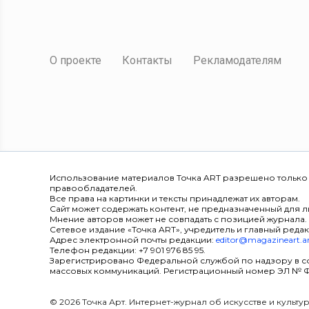
О проекте
Контакты
Рекламодателям
Использование материалов Точка ART разрешено только
правообладателей.
Все права на картинки и тексты принадлежат их авторам.
Сайт может содержать контент, не предназначенный для ли
Мнение авторов может не совпадать с позицией журнала.
Сетевое издание «Точка ART», учредитель и главный редак
Адрес электронной почты редакции:
editor@magazineart.a
Телефон редакции: +7 901 976 85 95.
Зарегистрировано Федеральной службой по надзору в с
массовых коммуникаций. Регистрационный номер ЭЛ № ФС 7
© 2026 Точка Арт. Интернет-журнал об искусстве и культ