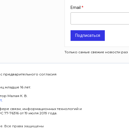
Email
Подписаться
Только самые свежие новости раз 
 с предварительного согласия
ц младше 16 лет.
тор Малая К. В.
rt
.
фере связи, информационных технологий и
7-76316 от 19 июля 2019 года.
уре. Все права защищены