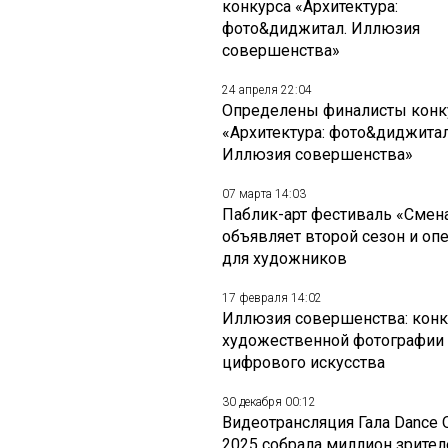
конкурса «Архитектура:
фото&диджитал. Иллюзия
совершенства»
24 апреля 22:04
Определены финалисты конк
«Архитектура: фото&диджитал
Иллюзия совершенства»
07 марта 14:03
Паблик-арт фестиваль «Смен
объявляет второй сезон и оп
для художников
17 февраля 14:02
Иллюзия совершенства: конк
художественной фотографии
цифрового искусства
30 декабря 00:12
Видеотрансляция Гала Dance 
2025 собрала миллион зрител