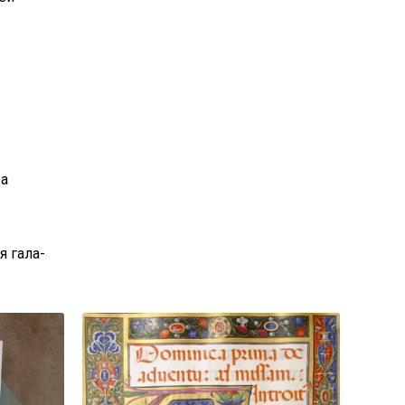
 а
я гала-