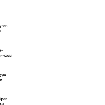
урса
.
а»
ен-колл
урс
 и
Open-
ей