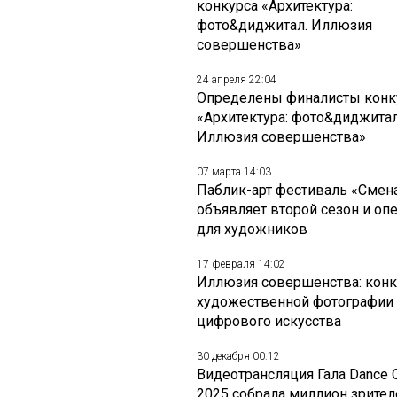
конкурса «Архитектура:
фото&диджитал. Иллюзия
совершенства»
24 апреля 22:04
Определены финалисты конк
«Архитектура: фото&диджитал
Иллюзия совершенства»
07 марта 14:03
Паблик-арт фестиваль «Смен
объявляет второй сезон и оп
для художников
17 февраля 14:02
Иллюзия совершенства: конк
художественной фотографии
цифрового искусства
30 декабря 00:12
Видеотрансляция Гала Dance 
2025 собрала миллион зрител