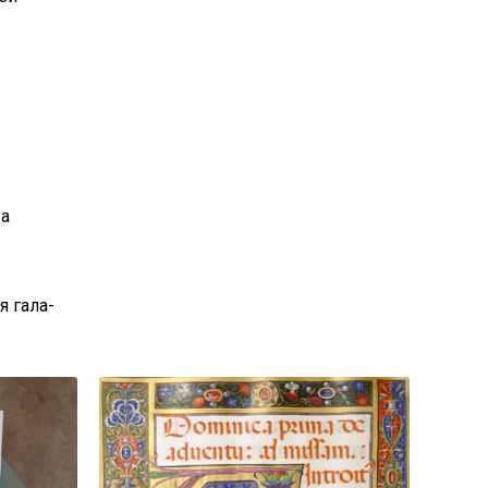
 а
я гала-