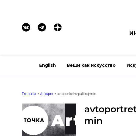
И
English
Вещи как искусство
Иск
Главная
Авторы
avtoportret-s-palitroj-min
avtoportret
min