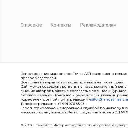
О проекте
Контакты
Рекламодателям
Использование материалов Точка ART разрешено только
правообладателей.
Все права на картинки и тексты принадлежат их авторам.
Сайт может содержать контент, не предназначенный для ли
Мнение авторов может не совпадать с позицией журнала.
Сетевое издание «Точка ART», учредитель и главный редак
Адрес электронной почты редакции:
editor@magazineart.a
Телефон редакции: +7 901 976 85 95.
Зарегистрировано Федеральной службой по надзору в с
массовых коммуникаций. Регистрационный номер ЭЛ № ФС 7
© 2026 Точка Арт. Интернет-журнал об искусстве и культ