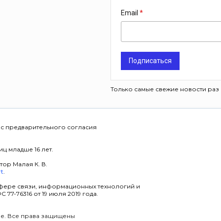
Email
Подписаться
Только самые свежие новости раз 
 с предварительного согласия
ц младше 16 лет.
тор Малая К. В.
rt
.
фере связи, информационных технологий и
7-76316 от 19 июля 2019 года.
уре. Все права защищены