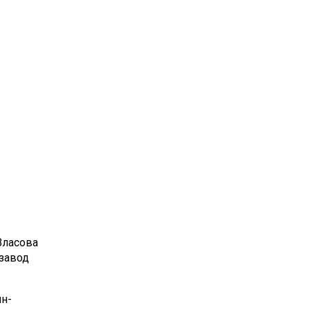
Власова
нзавод
н-