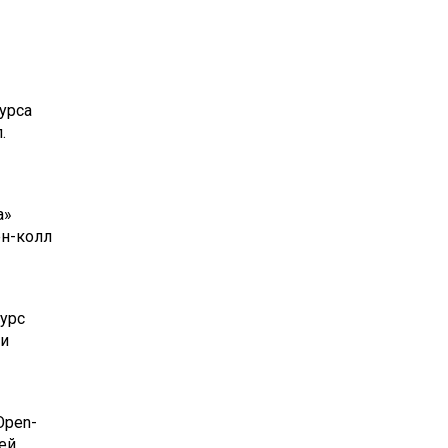
урса
.
а»
ен-колл
урс
 и
Open-
ей