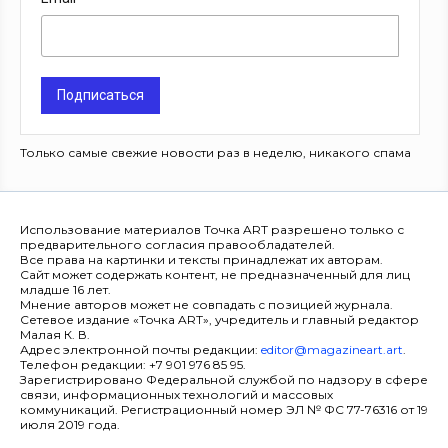
Подписаться
Только самые свежие новости раз в неделю, никакого спама
Использование материалов Точка ART разрешено только с
предварительного согласия правообладателей.
Все права на картинки и тексты принадлежат их авторам.
Сайт может содержать контент, не предназначенный для лиц
младше 16 лет.
Мнение авторов может не совпадать с позицией журнала.
Сетевое издание «Точка ART», учредитель и главный редактор
Малая К. В.
Адрес электронной почты редакции:
editor@magazineart.art
.
Телефон редакции: +7 901 976 85 95.
Зарегистрировано Федеральной службой по надзору в сфере
связи, информационных технологий и массовых
коммуникаций. Регистрационный номер ЭЛ № ФС 77-76316 от 19
июля 2019 года.